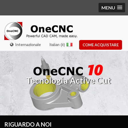
MENU
Internazionale
Italian (it)
COME ACQUISTARE
Tecnologia Active Cut
RIGUARDO A NOI