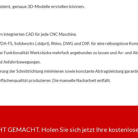
izient, genaue 3D-Modelle erstellen können.
m integrierten CAD für jede CNC Maschine
.
VDA-FS, Solidworks (.sldprt), Rhino, DWG und DXF, für
eine
reibungslose Komm
er Funktionalität Werkstücke mehrfach angebunden zu lassen und An- und A
und Anfahrrbewegungen.
erung der Schnittrichtung minimieren sowie konstante Abtragsleistung garanti
lächenqualität produzieren. Die manuelle Nacharbeit entfällt.
EMACHT. Holen Sie sich jetzt Ihre kostenlose