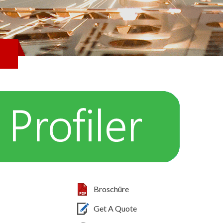
Broschüre
Get A Quote