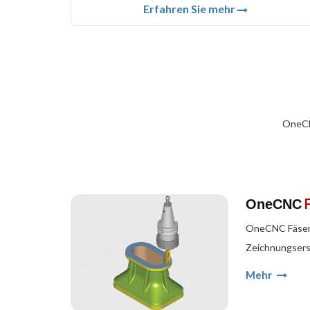
Erfahren Sie mehr
OneCN
OneCNC
OneCNC Fäsen 
Zeichnungserst
Mehr