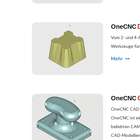
OneCNC
Vom 2- und 4-
Werkzeuge für 
Mehr
OneCNC
OneCNC CAD bi
OneCNC ist ei
beliebten CAM
CAD-Modellie