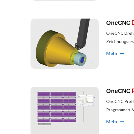
OneCNC
OneCNC Drehen
Zeichnungserst
Mehr
OneCNC
OneCNC Profile
Programmen. V
Mehr