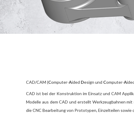
CAD/CAM (
C
omputer-
A
ided
D
esign und
C
omputer-
A
ide
CAD ist bei der Konstruktion im Einsatz und CAM Appl
Modelle aus dem CAD und erstellt Werkzeugbahnen mit in
die CNC Bearbeitung von Prototypen, Einzelteilen sowie 