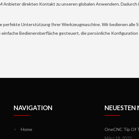
M Anbieter direkten Kontakt zu unseren globalen Anwendern. Dadurch 
ie perfekte Unterstützung Ihrer Werkzeugmaschine. Wir bedienen alle
 einfache Bedieneroberfläche gesteuert, die persönliche Konfiguration
NAVIGATION
NEUESTEN
>
Home
OneCNC Tip Of T
März 18, 2025