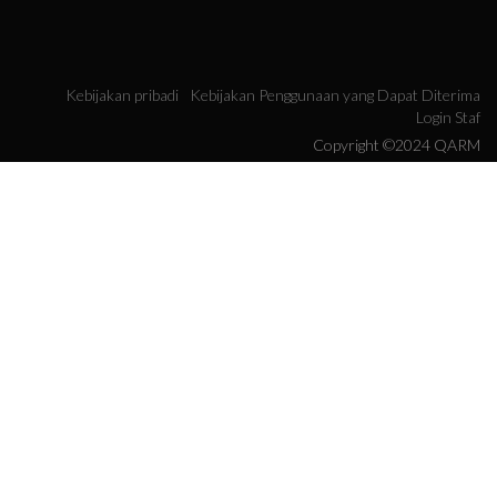
Kebijakan pribadi
Kebijakan Penggunaan yang Dapat Diterima
Login Staf
Copyright ©2024 QARM