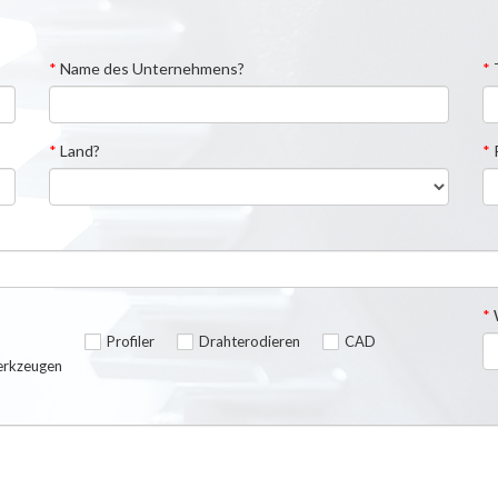
*
Name des Unternehmens?
*
*
Land?
*
P
*
W
Profiler
Drahterodieren
CAD
erkzeugen