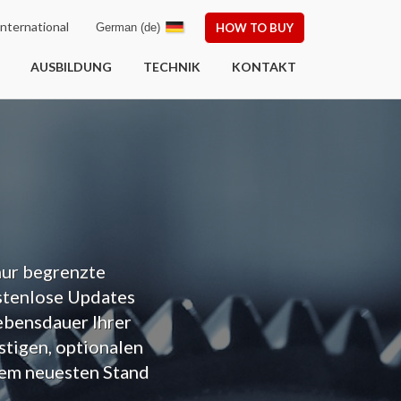
nternational
German (de)
HOW TO BUY
AUSBILDUNG
TECHNIK
KONTAKT
ur begrenzte
stenlose Updates
ebensdauer Ihrer
tigen, optionalen
dem neuesten Stand