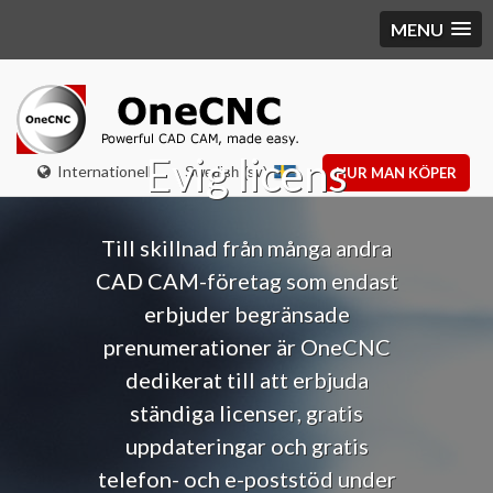
MENU
Evig licens
Internationell
Swedish (sv)
HUR MAN KÖPER
Till skillnad från många andra
CAD CAM-företag som endast
erbjuder begränsade
prenumerationer är OneCNC
dedikerat till att erbjuda
ständiga licenser, gratis
uppdateringar och gratis
telefon- och e-poststöd under