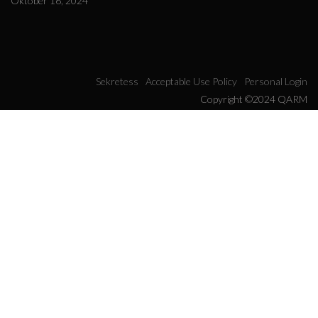
Oktober 16, 2024
Sekretess
Acceptable Use Policy
Personal Login
Copyright ©2024 QARM