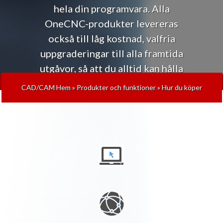
hela din programvara. Alla
OneCNC-produkter levereras
också till låg kostnad, valfria
uppgraderingar till alla framtida
utgåvor, så att du alltid kan hålla
dig uppdaterad med den senaste
CAD/CAM Hem
»
Produkter och funktioner
»
Hur du köper
tekniken.