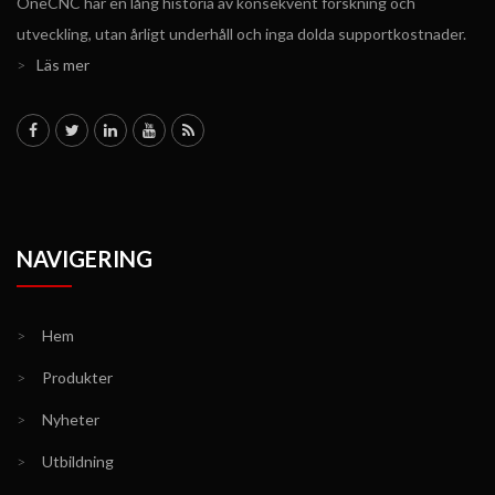
OneCNC har en lång historia av konsekvent forskning och
utveckling, utan årligt underhåll och inga dolda supportkostnader.
>
Läs mer
NAVIGERING
>
Hem
>
Produkter
>
Nyheter
>
Utbildning