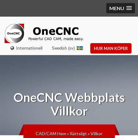
MENU
Internationell
Swedish (sv)
HUR MAN KÖPER
OneCNC
Webbplats
Villkor
CAD/CAM Hem
»
Rättsligt
»
Villkor