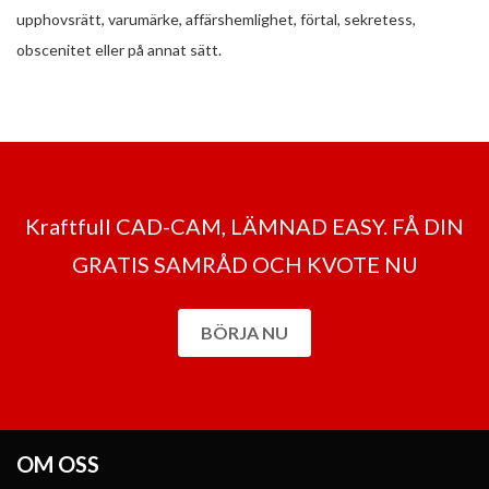
upphovsrätt, varumärke, affärshemlighet, förtal, sekretess,
obscenitet eller på annat sätt.
Kraftfull CAD-CAM, LÄMNAD EASY. FÅ DIN
GRATIS SAMRÅD OCH KVOTE NU
BÖRJA NU
OM OSS