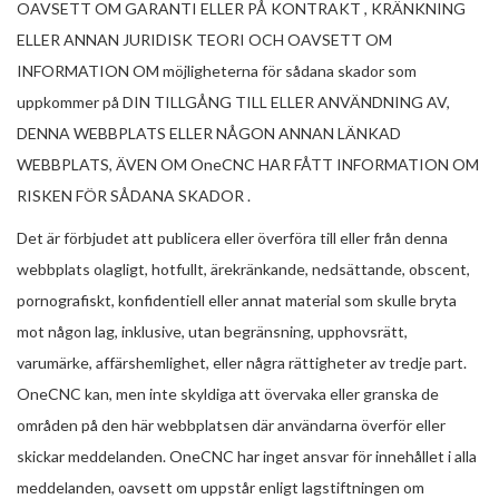
OAVSETT OM GARANTI ELLER PÅ KONTRAKT , KRÄNKNING
ELLER ANNAN JURIDISK TEORI OCH OAVSETT OM
INFORMATION OM möjligheterna för sådana skador som
uppkommer på DIN TILLGÅNG TILL ELLER ANVÄNDNING AV,
DENNA WEBBPLATS ELLER NÅGON ANNAN LÄNKAD
WEBBPLATS, ÄVEN OM OneCNC HAR FÅTT INFORMATION OM
RISKEN FÖR SÅDANA SKADOR .
Det är förbjudet att publicera eller överföra till eller från denna
webbplats olagligt, hotfullt, ärekränkande, nedsättande, obscent,
pornografiskt, konfidentiell eller annat material som skulle bryta
mot någon lag, inklusive, utan begränsning, upphovsrätt,
varumärke, affärshemlighet, eller några rättigheter av tredje part.
OneCNC kan, men inte skyldiga att övervaka eller granska de
områden på den här webbplatsen där användarna överför eller
skickar meddelanden. OneCNC har inget ansvar för innehållet i alla
meddelanden, oavsett om uppstår enligt lagstiftningen om