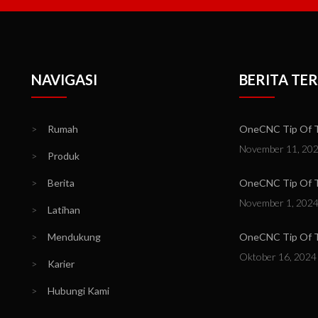
NAVIGASI
BERITA TE
>
Rumah
OneCNC Tip Of Th
November 11, 20
>
Produk
>
Berita
OneCNC Tip Of T
November 1, 202
>
Latihan
>
Mendukung
OneCNC Tip Of Th
Oktober 16, 2024
>
Karier
>
Hubungi Kami