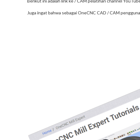
Berikut ini adalah link ke / CAM pelatihan channel You
Juga ingat bahwa sebagai OneCNC CAD / CAM pengguna A