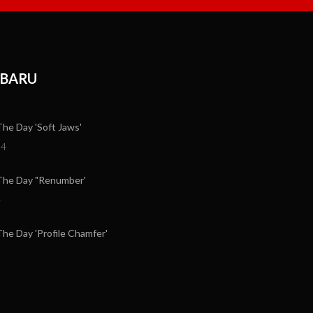
RBARU
e Day 'Soft Jaws'
24
he Day "Renumber'
4
e Day 'Profile Chamfer'