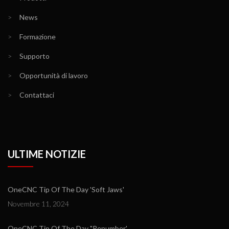
>
News
>
Formazione
>
Supporto
>
Opportunità di lavoro
>
Contattaci
ULTIME NOTIZIE
OneCNC Tip Of The Day 'Soft Jaws'
Novembre 11, 2024
OneCNC Tip Of The Day "Renumber'