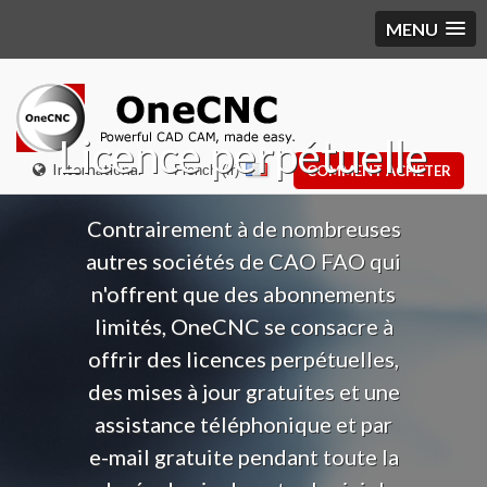
MENU
Licence perpétuelle
International
French (fr)
COMMENT ACHETER
Contrairement à de nombreuses
autres sociétés de CAO FAO qui
n'offrent que des abonnements
limités, OneCNC se consacre à
offrir des licences perpétuelles,
des mises à jour gratuites et une
assistance téléphonique et par
e-mail gratuite pendant toute la