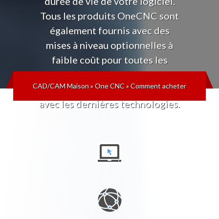
durée de vie de votre logiciel.
Tous les produits OneCNC sont
également fournis avec des
mises à niveau optionnelles à
faible coût pour toutes les
versions futures, afin que vous
CAD/CAM Maison
»
One CNC
»
Comment acheter
puissiez toujours rester à jour
avec les dernières technologies.