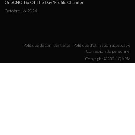
OneCNC Tip Of The Day 'Profile Chamfer'
Octobre 16, 2024
Politique de confidentialité
Politique d'utilisation acceptable
Connexion du personnel
Copyright ©2024 QARM