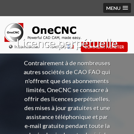
MENU
Licence perpétuelle
International
French (fr)
COMMENT ACHETER
Contrairement à de nombreuses
autres sociétés de CAO FAO qui
n'offrent que des abonnements
limités, OneCNC se consacre à
offrir des licences perpétuelles,
des mises à jour gratuites et une
assistance téléphonique et par
e-mail gratuite pendant toute la