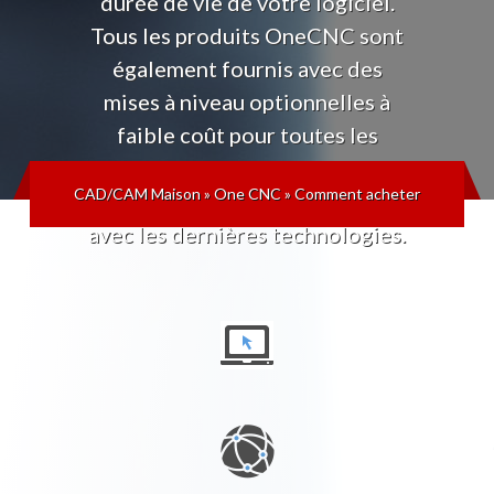
durée de vie de votre logiciel.
Tous les produits OneCNC sont
également fournis avec des
mises à niveau optionnelles à
faible coût pour toutes les
versions futures, afin que vous
CAD/CAM Maison
»
One CNC
»
Comment acheter
puissiez toujours rester à jour
avec les dernières technologies.