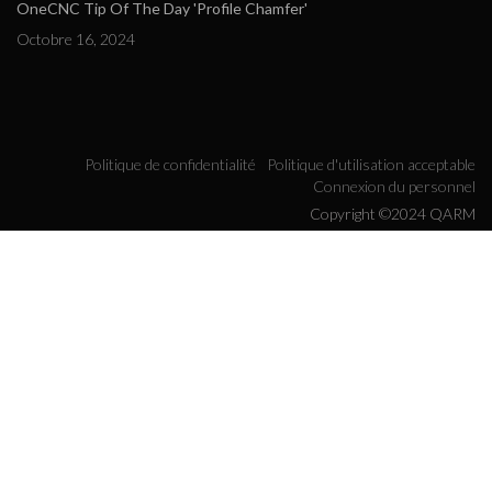
OneCNC Tip Of The Day 'Profile Chamfer'
Octobre 16, 2024
Politique de confidentialité
Politique d'utilisation acceptable
Connexion du personnel
Copyright ©2024 QARM